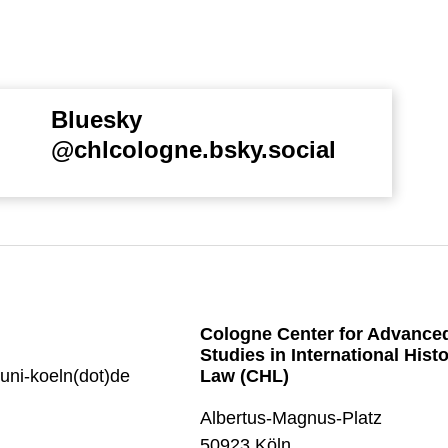
Bluesky
@chlcologne.bsky.social
Cologne Center for Advance
Studies in International Hist
)uni-koeln(dot)de
Law (CHL)
Albertus-Magnus-Platz
50923 Köln