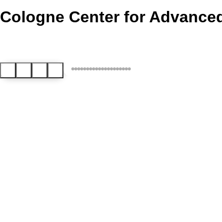
Cologne Center for Advanced 
Previous Slide
Pause slider
Resume slider
Next slide