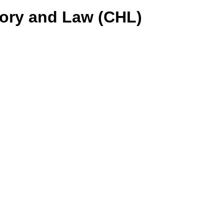
tory and Law (CHL)
Wir 
den 