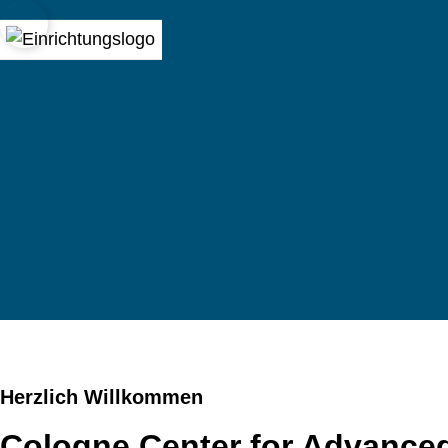
Open quicklink menu
nal History and Law
Herzlich Willkommen
Cologne Center for Advanced 